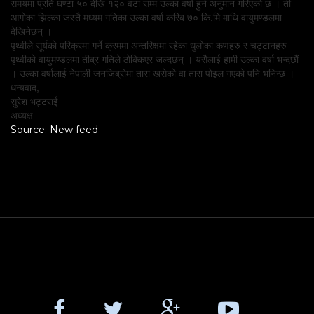
समयमा प्रति घण्टा ५० देखि १२० वटा सम्म उल्का वर्षा हुने अनुमान गरिएको छ । ती
आगोका झिल्का जस्तै मध्यम गतिका उल्का वर्षा करिब ७० कि.मि माथि वायुमण्डलमा
देखिनेछन् ।
पृथ्वीले सूर्यको परिक्रमा गर्ने क्रममा अन्तरिक्षमा रहेका धुलोका कणहरु र चट्टानहरु
पृथ्वीको वायुमण्डलमा तीब्र गतिले ठोक्किएर जल्दछन् । यसैलाई हामी उल्का वर्षा भन्दछौं
। उल्का वर्षालाई नेपाली जनजिब्रोमा तारा खसेको वा तारा पोइल गएको पनि भनिन्छ ।
धन्यवाद,
सुरेश भट्टराई
अध्यक्ष
Source: New feed