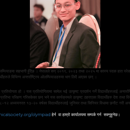
ओलम्पियाडमा सहभागी हुँदैछ । नेपालले सन् २०१९, २०२३ तथा २०२५ मा कास्य पदक हात परेका
ार्थीहरुले विभिन्न अन्तर्राष्ट्रिय ओलम्पियाडहरुमा भाग लिदै आएका छन् ।
िक प्रतियोगता हो । यस प्रतियोगितामा सामेल भई उत्कृष्ट प्रदर्शन गर्ने विद्यार्थीहरुलाई अन
्रतिभा परिक्षण गरिसकेका छन् भने यस कार्यक्रमले उत्कृष्ट ठहराएका विद्यार्थीहरु देश तथा व
्षा ८–१२ अध्ययनरत १३–२० वर्षका विद्यार्थीहरुलाई जुनियर तथा सिनियर विधामा छनौट गरी अन्तर्राष
calsociety.org/olympiad
हेर्न वा हाम्रो कार्यालयमा सम्पर्क गर्न सक्नुहुनेछ।