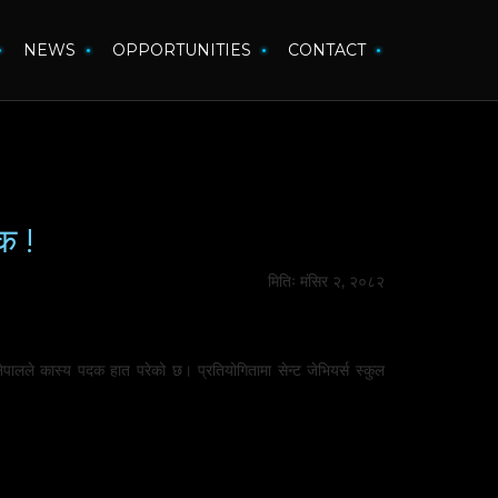
NEWS
OPPORTUNITIES
CONTACT
क !
मितिः मंसिर २, २०८२
ले कास्य पदक हात परेको छ। प्रतियोगितामा सेन्ट जेभियर्स स्कुल