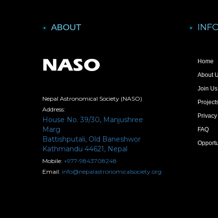
INF
ABOUT
Home
About 
Join Us
Nepal Astronomical Society (NASO)
Project
Address:
Privacy
House No. 39/30, Manjushree
Marg
FAQ
Battishputali, Old Baneshwor
Opportu
Kathmandu 44621, Nepal
Mobile:
+977-9843708248
Email:
info@nepalastronomicalsociety.org